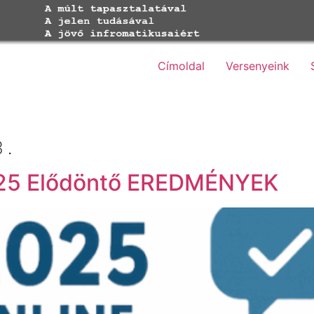
Címoldal
Versenyeink
3.
025 Elődöntő EREDMÉNYEK